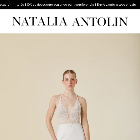
 sin interés | 10% de descuento pagando por transferencia | Envío gratis a todo el país