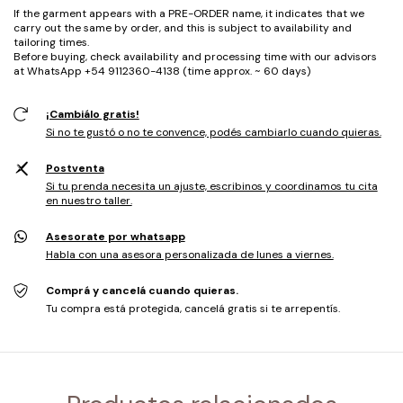
If the garment appears with a PRE-ORDER name, it indicates that we
carry out the same by order, and this is subject to availability and
tailoring times.
Before buying, check availability and processing time with our advisors
at WhatsApp +54 9112360-4138 (time approx. ~ 60 days)
¡Cambiálo gratis!
Si no te gustó o no te convence, podés cambiarlo cuando quieras.
Postventa
Si tu prenda necesita un ajuste, escribinos y coordinamos tu cita
en nuestro taller.
Asesorate por whatsapp
Habla con una asesora personalizada de lunes a viernes.
Comprá y cancelá cuando quieras.
Tu compra está protegida, cancelá gratis si te arrepentís.