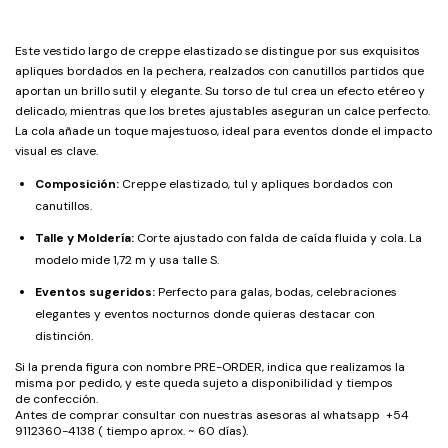
Este vestido largo de creppe elastizado se distingue por sus exquisitos
apliques bordados en la pechera, realzados con canutillos partidos que
aportan un brillo sutil y elegante. Su torso de tul crea un efecto etéreo y
delicado, mientras que los bretes ajustables aseguran un calce perfecto.
La cola añade un toque majestuoso, ideal para eventos donde el impacto
visual es clave.
Composición:
Creppe elastizado, tul y apliques bordados con
canutillos.
Talle y Moldería:
Corte ajustado con falda de caída fluida y cola. La
modelo mide 1,72 m y usa talle S.
Eventos sugeridos:
Perfecto para galas, bodas, celebraciones
elegantes y eventos nocturnos donde quieras destacar con
distinción.
Si la prenda figura con nombre PRE-ORDER, indica que realizamos la
misma por pedido, y este queda sujeto a disponibilidad y tiempos
de confección.
Antes de comprar consultar con nuestras asesoras al whatsapp +54
9112360-4138 ( tiempo aprox. ~ 60 días).