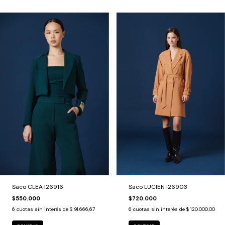
Saco CLEA I26916
Saco LUCIEN I26903
$550.000
$720.000
6
cuotas sin interés de
$ 91.666,67
6
cuotas sin interés de
$ 120.000,00