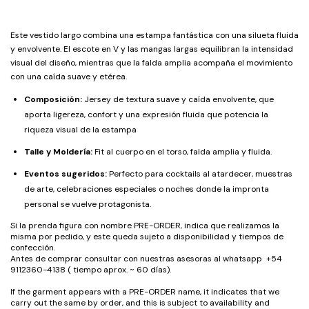
Este vestido largo combina una estampa fantástica con una silueta fluida
y envolvente. El escote en V y las mangas largas equilibran la intensidad
visual del diseño, mientras que la falda amplia acompaña el movimiento
con una caída suave y etérea.
Composición:
Jersey de textura suave y caída envolvente, que
aporta ligereza, confort y una expresión fluida que potencia la
riqueza visual de la estampa
Talle y Moldería:
Fit al cuerpo en el torso, falda amplia y fluida.
Eventos sugeridos:
Perfecto para cocktails al atardecer, muestras
de arte, celebraciones especiales o noches donde la impronta
personal se vuelve protagonista.
Si la prenda figura con nombre PRE-ORDER, indica que realizamos la
misma por pedido, y este queda sujeto a disponibilidad y tiempos de
confección.
Antes de comprar consultar con nuestras asesoras al whatsapp +54
9112360-4138 ( tiempo aprox. ~ 60 días).
If the garment appears with a PRE-ORDER name, it indicates that we
carry out the same by order, and this is subject to availability and