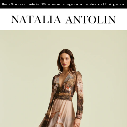
sta 9 cuotas sin interés | 10% de descuento pagando por transferencia | Envío gratis a todo e