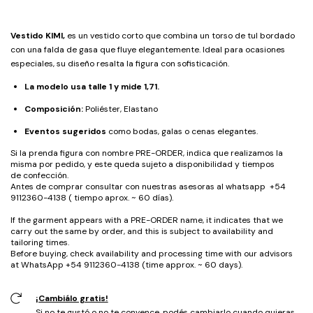
Vestido KIMI,
es un vestido corto que combina un torso de tul bordado
con una falda de gasa que fluye elegantemente. Ideal para ocasiones
especiales, su diseño resalta la figura con sofisticación.
La modelo usa talle 1 y mide 1,71.
Composición:
Poliéster, Elastano
Eventos sugeridos
como bodas, galas o cenas elegantes.
Si la prenda figura con nombre PRE-ORDER, indica que realizamos la
misma por pedido, y este queda sujeto a disponibilidad y tiempos
de confección.
Antes de comprar consultar con nuestras asesoras al whatsapp +54
9112360-4138 ( tiempo aprox. ~ 60 días).
If the garment appears with a PRE-ORDER name, it indicates that we
carry out the same by order, and this is subject to availability and
tailoring times.
Before buying, check availability and processing time with our advisors
at WhatsApp +54 9112360-4138 (time approx. ~ 60 days).
¡Cambiálo gratis!
Si no te gustó o no te convence, podés cambiarlo cuando quieras.