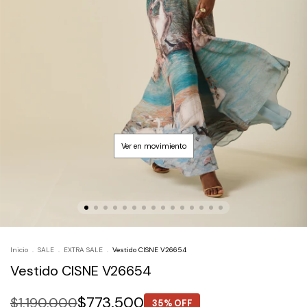
Inicio
.
SALE
.
EXTRA SALE
.
Vestido CISNE V26654
Vestido CISNE V26654
$773.500
$1.190.000
35% OFF