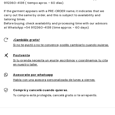
9112360-4138 ( tiempo aprox. ~ 60 días).
If the garment appears with a PRE-ORDER name, it indicates that we
carry out the same by order, and this is subject to availability and
tailoring times.
Before buying, check availability and processing time with our advisors
at WhatsApp +54 9112360-4138 (time approx. ~ 60 days).
¡Cambiálo gratis!
Si no te gustó o no te convence, podés cambiarlo cuando quieras.
Postventa
Si tu prenda necesita un ajuste, escribinos y coordinamos tu cita
en nuestro taller.
Asesorate por whatsapp
Habla con una asesora personalizada de lunes a viernes.
Comprá y cancelá cuando quieras.
Tu compra está protegida, cancelá gratis si te arrepentís.