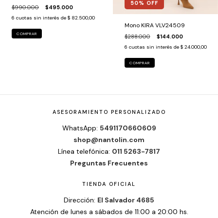
50
% OFF
$990.000
$495.000
6
cuotas sin interés de
$ 82.500,00
Mono KIRA VLV24509
COMPRAR
$288.000
$144.000
6
cuotas sin interés de
$ 24.000,00
COMPRAR
ASESORAMIENTO PERSONALIZADO
WhatsApp:
5491170660609
shop@nantolin.com
Línea telefónica:
011 5263-7817
Preguntas Frecuentes
TIENDA OFICIAL
Dirección:
El Salvador 4685
Atención de lunes a sábados de 11:00 a 20:00 hs.