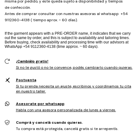
misma por pedido, y este queda sujeto a disponibilidad y tiempos
de confección.
Antes de comprar consultar con nuestras asesoras al whatsapp +54
9112360-4138 ( tiempo aprox. ~ 60 días).
If the garment appears with a PRE-ORDER name, it indicates that we carry
out the same by order, and this is subject to availability and tailoring times.
Before buying, check availability and processing time with our advisors at
WhatsApp +54 9112360-4138 (time approx. ~ 60 days).
¡Cambiálo gratis!
Si no te gustó o no te convence, podés cambiarlo cuando quieras.
Postventa
Si tu prenda necesita un ajuste, escribinos y coordinamos tu cita
en nuestro taller.
Asesorate por whatsapp
Habla con una asesora personalizada de lunes a viernes.
Comprá y cancelá cuando quieras.
Tu compra está protegida, cancelá gratis si te arrepentís.