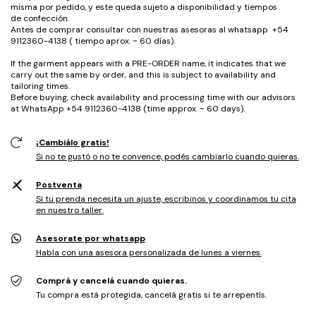
misma por pedido, y este queda sujeto a disponibilidad y tiempos
de confección.
Antes de comprar consultar con nuestras asesoras al whatsapp +54
9112360-4138 ( tiempo aprox. ~ 60 días).
If the garment appears with a PRE-ORDER name, it indicates that we
carry out the same by order, and this is subject to availability and
tailoring times.
Before buying, check availability and processing time with our advisors
at WhatsApp +54 9112360-4138 (time approx. ~ 60 days).
¡Cambiálo gratis!
Si no te gustó o no te convence, podés cambiarlo cuando quieras.
Postventa
Si tu prenda necesita un ajuste, escribinos y coordinamos tu cita
en nuestro taller.
Asesorate por whatsapp
Habla con una asesora personalizada de lunes a viernes.
Comprá y cancelá cuando quieras.
Tu compra está protegida, cancelá gratis si te arrepentís.