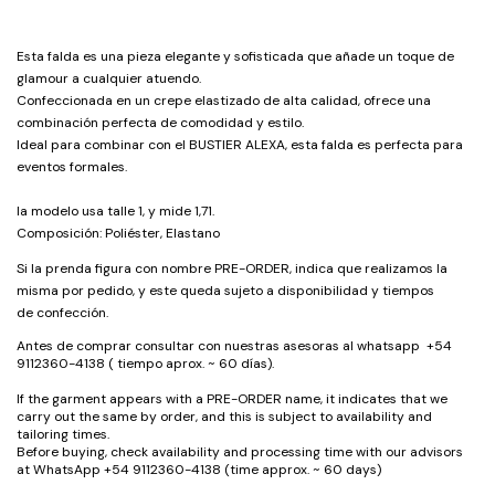
Esta falda es una pieza elegante y sofisticada que añade un toque de
glamour a cualquier atuendo.
Confeccionada en un crepe elastizado de alta calidad, ofrece una
combinación perfecta de comodidad y estilo.
Ideal para combinar con el BUSTIER ALEXA, esta falda es perfecta para
eventos formales.
la modelo usa talle 1, y mide 1,71.
Composición: Poliéster, Elastano
Si la prenda figura con nombre PRE-ORDER, indica que realizamos la
misma por pedido, y este queda sujeto a disponibilidad y tiempos
de confección.
Antes de comprar consultar con nuestras asesoras al whatsapp +54
9112360-4138 ( tiempo aprox. ~ 60 días).
If the garment appears with a PRE-ORDER name, it indicates that we
carry out the same by order, and this is subject to availability and
tailoring times.
Before buying, check availability and processing time with our advisors
at WhatsApp +54 9112360-4138 (time approx. ~ 60 days)