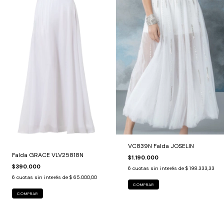
VC839N Falda JOSELIN
Falda GRACE VLV25818N
$1.190.000
$390.000
6
cuotas sin interés de
$ 198.333,33
6
cuotas sin interés de
$ 65.000,00
COMPRAR
COMPRAR