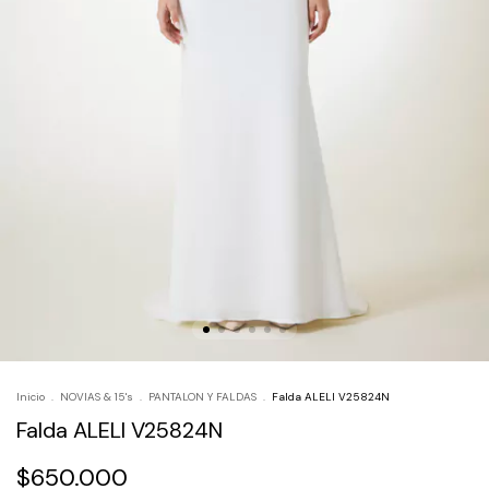
Inicio
.
NOVIAS & 15's
.
PANTALON Y FALDAS
.
Falda ALELI V25824N
Falda ALELI V25824N
$650.000