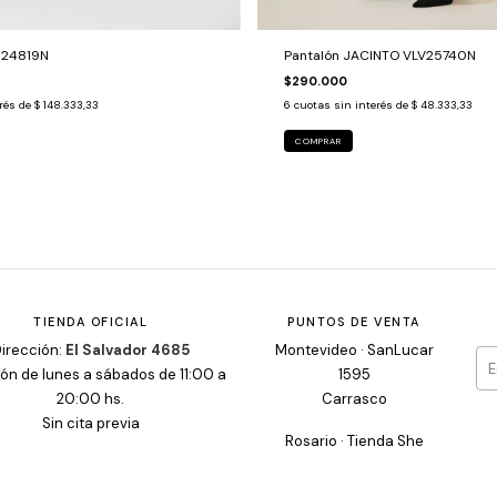
I24819N
Pantalón JACINTO VLV25740N
$290.000
erés de
$ 148.333,33
6
cuotas sin interés de
$ 48.333,33
COMPRAR
TIENDA OFICIAL
PUNTOS DE VENTA
irección:
El Salvador 4685
Montevideo · SanLucar
ón de lunes a sábados de 11:00 a
1595
20:00 hs.
Carrasco
Sin cita previa
Rosario · Tienda She