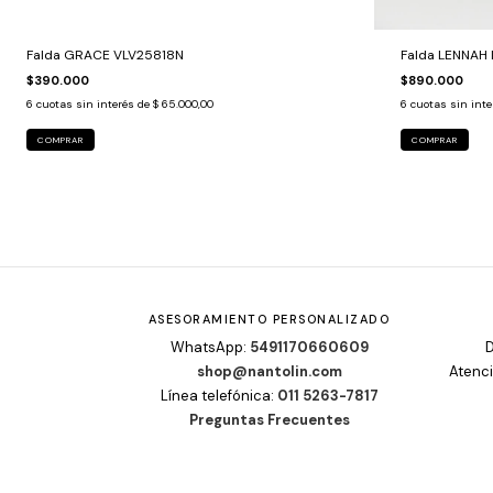
Falda GRACE VLV25818N
Falda LENNAH 
$390.000
$890.000
6
cuotas sin interés de
$ 65.000,00
6
cuotas sin int
COMPRAR
COMPRAR
ASESORAMIENTO PERSONALIZADO
WhatsApp:
5491170660609
D
shop@nantolin.com
Atenci
Línea telefónica:
011 5263-7817
Preguntas Frecuentes