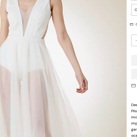
G
Des
Pli
mid
imp
gar
oca