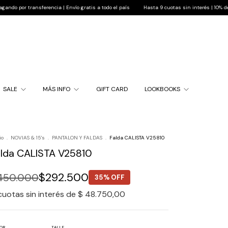
ansferencia | Envío gratis a todo el país
Hasta 9 cuotas sin interés | 10% de descuento 
SALE
MÁS INFO
GIFT CARD
LOOKBOOKS
io
.
NOVIAS & 15's
.
PANTALON Y FALDAS
.
Falda CALISTA V25810
alda CALISTA V25810
$292.500
450.000
35% OFF
cuotas sin interés de
$ 48.750,00
OR
TALLE