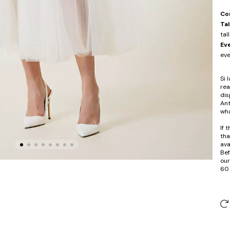
Co
Tal
tal
Ev
eve
Si 
rea
dis
Ant
wha
If 
tha
ava
Bef
our
60 