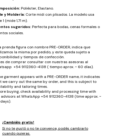
mposición:
Poliéster, Elastano.
le y Moldería:
Corte midi con plisados. La modelo usa
le 1 (mide 1,71 m).
entos sugeridos:
Perfecta para bodas, cenas formales o
ntos sociales.
la prenda figura con nombre PRE-ORDER, indica que
lizamos la misma por pedido, y este queda sujeto a
ponibilidad y tiempos de confección.
es de comprar consultar con nuestras asesoras al
tsapp +54 9112360-4138 ( tiempo aprox. ~ 60 días).
the garment appears with a PRE-ORDER name, it indicates
t we carry out the same by order, and this is subject to
ilability and tailoring times.
ore buying, check availability and processing time with
 advisors at WhatsApp +54 9112360-4138 (time approx. ~
days).
¡Cambiálo gratis!
Si no te gustó o no te convence, podés cambiarlo
cuando quieras.