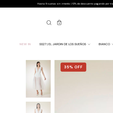
Hasta 9 cuotas sin interés | 10% de descuento pagando por transferencia | 
0
NEW IN
SS27 | EL JARDIN DE LOS SUEÑOS
BIANCO
35
% OFF