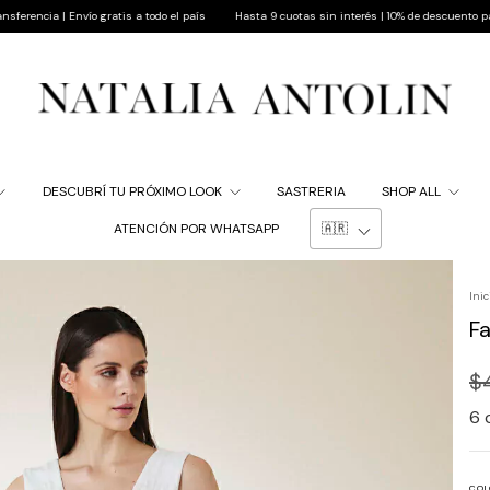
Envío gratis a todo el país
Hasta 9 cuotas sin interés | 10% de descuento pagando por tr
DESCUBRÍ TU PRÓXIMO LOOK
SASTRERIA
SHOP ALL
ATENCIÓN POR WHATSAPP
Inic
F
$
6
COL