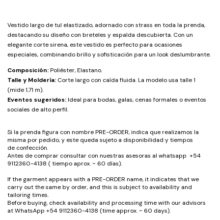
Vestido largo de tul elastizado, adornado con strass en toda la prenda,
destacando su diseño con breteles y espalda descubierta. Con un
elegante corte sirena, este vestido es perfecto para ocasiones
especiales, combinando brillo y sofisticación para un look deslumbrante.
Composición:
Poliéster, Elastano.
Talle y Moldería:
Corte largo con caída fluida. La modelo usa talle 1
(mide 1,71 m).
Eventos sugeridos:
Ideal para bodas, galas, cenas formales o eventos
sociales de alto perfil.
Si la prenda figura con nombre PRE-ORDER, indica que realizamos la
misma por pedido, y este queda sujeto a disponibilidad y tiempos
de confección.
Antes de comprar consultar con nuestras asesoras al whatsapp +54
9112360-4138 ( tiempo aprox. ~ 60 días).
If the garment appears with a PRE-ORDER name, it indicates that we
carry out the same by order, and this is subject to availability and
tailoring times.
Before buying, check availability and processing time with our advisors
at WhatsApp +54 9112360-4138 (time approx. ~ 60 days).