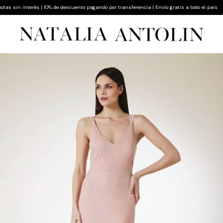
 sin interés | 10% de descuento pagando por transferencia | Envío gratis a todo el país