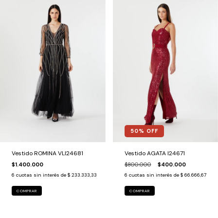
50
% OFF
Vestido ROMINA VLI24681
Vestido AGATA I24671
$1.400.000
$800.000
$400.000
6
cuotas sin interés de
$ 233.333,33
6
cuotas sin interés de
$ 66.666,67
COMPRAR
COMPRAR