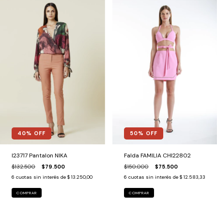
50
% OFF
40
% OFF
Falda FAMILIA CHI22802
I23717 Pantalon NIKA
$150.000
$75.500
$132.500
$79.500
6
cuotas sin interés de
$ 12.583,33
6
cuotas sin interés de
$ 13.250,00
COMPRAR
COMPRAR