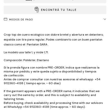
ENCONTRÁ TU TALLE
MEDIOS DE PAGO
Crop top de cuero ecologico con dobre bretel y abertura en delantero,
espalda con tira para regular, Podes combianrlo con un buen pantalon
clasico como el
Pantalon SARA
.
La modelo usa talle 1, y mide 1,71.
Composición: Poliéster, Elastano
Si la prenda figura con nombre PRE-ORDER, indica que realizamos la
misma por pedido, y este queda sujeto a disponibilidad y tiempos
de confección.
Antes de comprar consultar con nuestras asesoras al whatsapp +54
9112360-4138 ( tiempo aprox. ~ 60 días).
If the garment appears with a PRE-ORDER name, it indicates that we
carry out the same by order, and this is subject to availability and
tailoring times.
Before buying, check availability and processing time with our advisors
at WhatsApp +54 9112360-4138 (time approx. ~ 60 days).