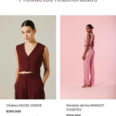
Chaleco DUCIEL I25908
Pantalon de lino MARGOT
VLV26702
$290.000
$320.000