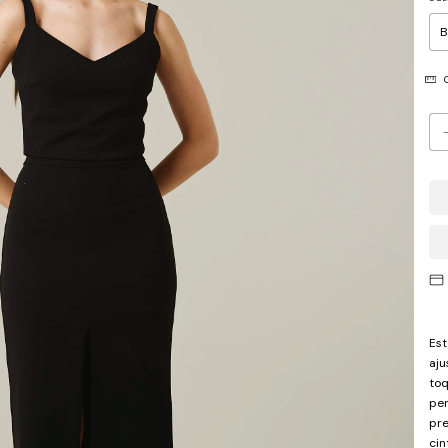
G
Est
aju
toq
per
pre
cin