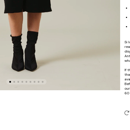
Si 
rea
dis
Ant
wha
If 
tha
ava
Bef
our
60 