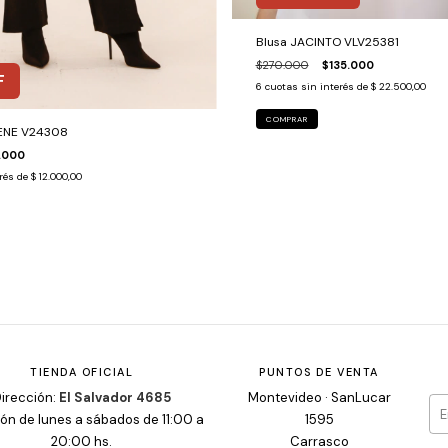
Blusa JACINTO VLV25381
$270.000
$135.000
F
6
cuotas sin interés de
$ 22.500,00
COMPRAR
ENE V24308
.000
erés de
$ 12.000,00
TIENDA OFICIAL
PUNTOS DE VENTA
irección:
El Salvador 4685
Montevideo · SanLucar
ón de lunes a sábados de 11:00 a
1595
20:00 hs.
Carrasco