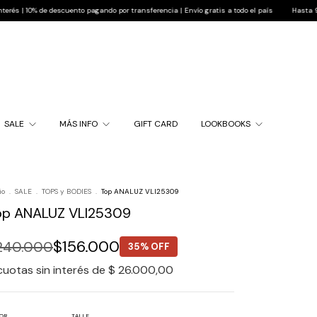
 de descuento pagando por transferencia | Envío gratis a todo el país
Hasta 9 cuotas sin
SALE
MÁS INFO
GIFT CARD
LOOKBOOKS
io
.
SALE
.
TOPS y BODIES
.
Top ANALUZ VLI25309
op ANALUZ VLI25309
$156.000
240.000
35% OFF
cuotas sin interés de
$ 26.000,00
OR
TALLE