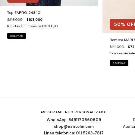
Top ZAFIRO I24340
$216.000
$108.000
50
% OF
6
cuotas sin interés de
$ 18.000,00
COMPRAR
Remera MARL
$144.000
$72
6
cuotas sin int
COMPRAR
ASESORAMIENTO PERSONALIZADO
WhatsApp:
5491170660609
D
shop@nantolin.com
Atenci
Línea telefónica:
011 5263-7817