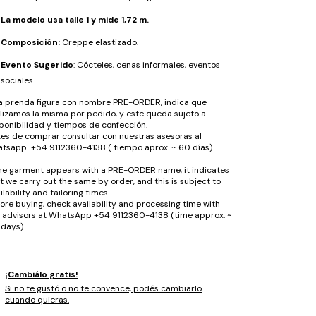
La modelo usa talle 1 y mide 1,72 m.
Composición:
Creppe elastizado.
Evento Sugerido
: Cócteles, cenas informales, eventos
sociales.
la prenda figura con nombre PRE-ORDER, indica que
lizamos la misma por pedido, y este queda sujeto a
ponibilidad y tiempos de confección.
es de comprar consultar con nuestras asesoras al
tsapp +54 9112360-4138 ( tiempo aprox. ~ 60 días).
the garment appears with a PRE-ORDER name, it indicates
t we carry out the same by order, and this is subject to
ilability and tailoring times.
ore buying, check availability and processing time with
 advisors at WhatsApp +54 9112360-4138 (time approx. ~
days).
¡Cambiálo gratis!
Si no te gustó o no te convence, podés cambiarlo
cuando quieras.