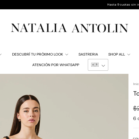
Hasta 9 cuotas sin interés | 10%
DESCUBRÍ TU PRÓXIMO LOOK
SASTRERIA
SHOP ALL
ATENCIÓN POR WHATSAPP
Inic
T
$
6
COL