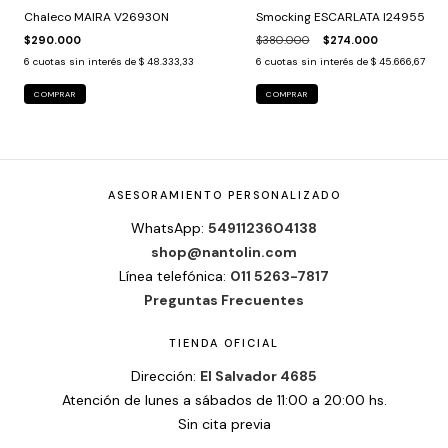
Smocking ESCARLATA I24955
Chaleco MAIRA V26930N
$380.000
$274.000
$290.000
6
cuotas sin interés de
$ 45.666,67
6
cuotas sin interés de
$ 48.333,33
COMPRAR
COMPRAR
ASESORAMIENTO PERSONALIZADO
WhatsApp:
5491123604138
shop@nantolin.com
Línea telefónica:
011 5263-7817
Preguntas Frecuentes
TIENDA OFICIAL
Dirección:
El Salvador 4685
Atención de lunes a sábados de 11:00 a 20:00 hs.
Sin cita previa