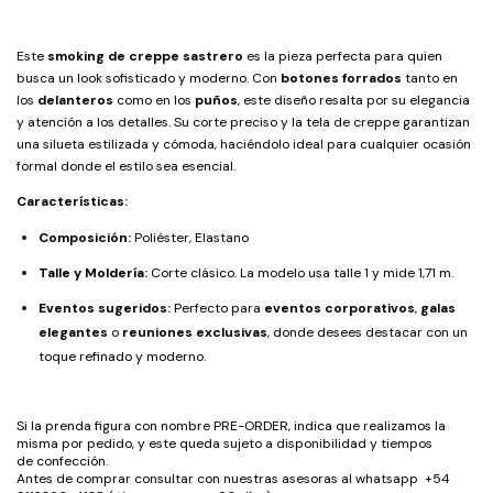
Este
smoking de creppe sastrero
es la pieza perfecta para quien
busca un look sofisticado y moderno. Con
botones forrados
tanto en
los
delanteros
como en los
puños
, este diseño resalta por su elegancia
y atención a los detalles. Su corte preciso y la tela de creppe garantizan
una silueta estilizada y cómoda, haciéndolo ideal para cualquier ocasión
formal donde el estilo sea esencial.
Características:
Composición:
Poliéster, Elastano
Talle y Moldería:
Corte clásico. La modelo usa talle 1 y mide 1,71 m.
Eventos sugeridos:
Perfecto para
eventos corporativos
,
galas
elegantes
o
reuniones exclusivas
, donde desees destacar con un
toque refinado y moderno.
Si la prenda figura con nombre PRE-ORDER, indica que realizamos la
misma por pedido, y este queda sujeto a disponibilidad y tiempos
de confección.
Antes de comprar consultar con nuestras asesoras al whatsapp +54