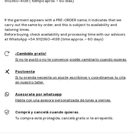
9112360-4138 ( tiempo aprox. ~ 60 días).
If the garment appears with a PRE-ORDER name, it indicates that we
carry out the same by order, and this is subject to availability and
tailoring times.
Before buying, check availability and processing time with our advisors
at WhatsApp +54 9112360-4138 (time approx. ~ 60 days)
¡Cambiálo gratis!
Si no te gustó o no te convence, podés cambiarlo cuando quieras.
Postventa
Si tu prenda necesita un ajuste, escribinos y coordinamos tu cita
en nuestro taller.
Asesorate por whatsapp
Habla con una asesora personalizada de lunes a viernes.
Comprá y cancelá cuando quieras.
Tu compra está protegida, cancelá gratis si te arrepentís.