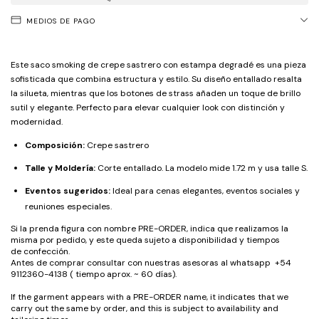
MEDIOS DE PAGO
Este saco smoking de crepe sastrero con estampa degradé es una pieza
sofisticada que combina estructura y estilo. Su diseño entallado resalta
la silueta, mientras que los botones de strass añaden un toque de brillo
sutil y elegante. Perfecto para elevar cualquier look con distinción y
modernidad.
Composición:
Crepe sastrero
Talle y Moldería:
Corte entallado. La modelo mide 1.72 m y usa talle S.
Eventos sugeridos:
Ideal para cenas elegantes, eventos sociales y
reuniones especiales.
Si la prenda figura con nombre PRE-ORDER, indica que realizamos la
misma por pedido, y este queda sujeto a disponibilidad y tiempos
de confección.
Antes de comprar consultar con nuestras asesoras al whatsapp +54
9112360-4138 ( tiempo aprox. ~ 60 días).
If the garment appears with a PRE-ORDER name, it indicates that we
carry out the same by order, and this is subject to availability and