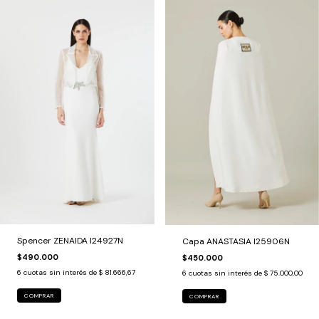
Spencer ZENAIDA I24927N
Capa ANASTASIA I25906N
$490.000
$450.000
6
cuotas sin interés de
$ 81.666,67
6
cuotas sin interés de
$ 75.000,00
COMPRAR
COMPRAR