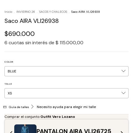
Inicio
.
INVIERNO 26
.
SACOS Y CHALECOS
.
Saco AIRA VLI26938
Saco AIRA VLI26938
$690.000
6
cuotas sin interés de
$ 115.000,00
COLOR
TALLE
Necesito ayuda para elegir mi talle
Guía de talles