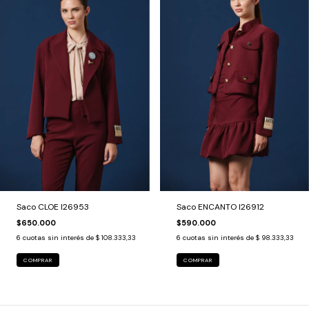
Saco CLOE I26953
Saco ENCANTO I26912
$650.000
$590.000
6
cuotas sin interés de
$ 108.333,33
6
cuotas sin interés de
$ 98.333,33
COMPRAR
COMPRAR