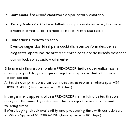
Composición:
Crepé elastizado de poliéster y elastano.
Talle y Moldería:
Corte entallado con pinzas de entalle y hombros
levemente marcados. La modelo mide 1,71 m y usa talle 1.
Cuidados:
Limpieza en seco.
Eventos sugeridos: Ideal para cocktails, eventos formales, cenas
elegantes, aperturas de arte o celebraciones donde buscás destacar
con un look sofisticado y diferente.
Si la prenda figura con nombre PRE-ORDER, indica que realizamos la
misma por pedido, y este queda sujeto a disponibilidad y tiempos
de confección.
Antes de comprar consultar con nuestras asesoras al whatsapp +54
9112360-4138 ( tiempo aprox. ~ 60 días).
If the garment appears with a PRE-ORDER name, it indicates that we
carry out the same by order, and this is subject to availability and
tailoring times.
Before buying, check availability and processing time with our advisors
at WhatsApp +54 9112360-4138 (time approx. ~ 60 days).