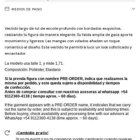
MEDIOS DE PAGO
Vestido largo de tul de escote profundo con bordados exquisitos,
realzando tu figura de manera elegante. Su falda amplia de gasa aporta
movimiento y ligereza. Las mangas con volados añaden un toque
romántico al diseño. Este vestido te permitirá lucir un look sofisticado y
encantador.
La modelo usa talle 1, y mide 1,71.
Composición: Poliéster, Elastano
Si la prenda figura con nombre PRE-ORDER, indica que realizamos la
misma por pedido, y este queda sujeto a disponibilidad y tiempos
de confección.
Antes de comprar consultar con nuestras asesoras al whatsapp +54
9112360-4138 ( tiempo aprox. ~ 60 días).
If the garment appears with a PRE-ORDER name, it indicates that we carry
out the same by order, and this is subject to availability and tailoring times.
Before buying, check availability and processing time with our advisors at
WhatsApp +54 9112360-4138 (time approx. ~ 60 days).
¡Cambiálo gratis!
Si no te gustó o no te convence, podés cambiarlo cuando quieras.