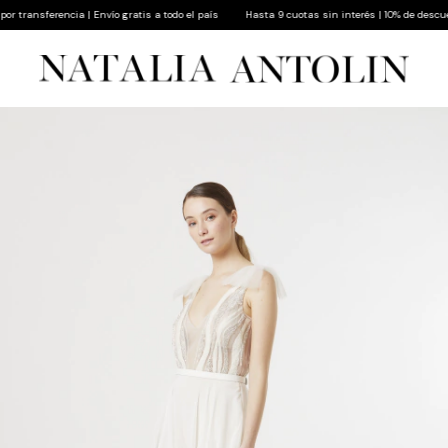
ransferencia | Envío gratis a todo el país
Hasta 9 cuotas sin interés | 10% de descuento