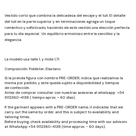
Vestido corto que combina la delicadeza del encaje y el tull. El detalle
del tull en la parte superior y en terminaciones agrega un toque
romántico y sofisticado, haciendo de este vestido una elección perfecta
para tu dia especial. Un equilibrio armonioso entre la sencillez y la
elegancia.
La modelo usa talle 1, y mide 1,71.
Composición: Poliéster, Elastano
Si la prenda figura con nombre PRE-ORDER, indica que realizamos la
misma por pedido, y este queda sujeto a disponibilidad y tiempos
de confección.
Antes de comprar consultar con nuestras asesoras al whatsapp +54
9112360-4138 ( tiempo aprox. ~ 60 días).
If the garment appears with a PRE-ORDER name, it indicates that we
carry out the same by order, and this is subject to availability and
tailoring times.
Before buying, check availability and processing time with our advisors
at WhatsApp +54 9112360-4138 (time approx. ~ 60 days).