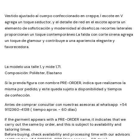
Vestido ajustado al cuerpo confeccionado en creppe, l escote en V
agrega un toque seductor, y el detalle de red en el escote aporta un
elemento de sofisticación y modernidad al diseño.Los recortes laterales
proporcionan un toque contemporáneo La falda con corte sirena agrega
un toque de glamour y contribuye a una apariencia elegante y
favorecedora.
La modelo usa talle 1, y mide 1,71.
Composición: Poliéster, Elastano
Si la prenda figura con nombre PRE-ORDER, indica que realizamos la
misma por pedido, y este queda sujeto a disponibilidad y tiempos
de confección.
Antes de comprar consultar con nuestras asesoras al whatsapp +54
9112360-4138 ( tiempo aprox. ~ 60 días).
If the garment appears with a PRE-ORDER name, it indicates that we
carry out the same by order, and this is subject to availability and
tailoring times.
Before buying, check availability and processing time with our advisors