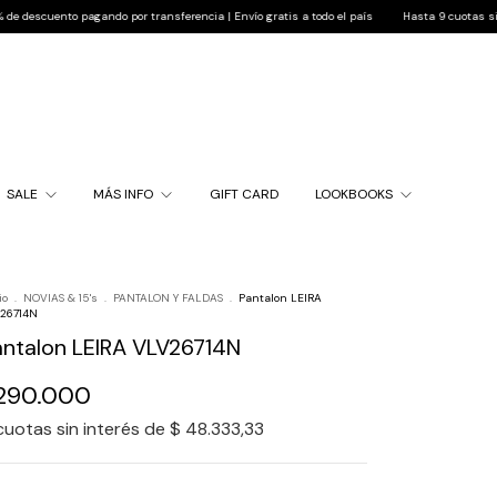
agando por transferencia | Envío gratis a todo el país
Hasta 9 cuotas sin interés | 10% 
SALE
MÁS INFO
GIFT CARD
LOOKBOOKS
io
.
NOVIAS & 15's
.
PANTALON Y FALDAS
.
Pantalon LEIRA
26714N
antalon LEIRA VLV26714N
290.000
cuotas sin interés de
$ 48.333,33