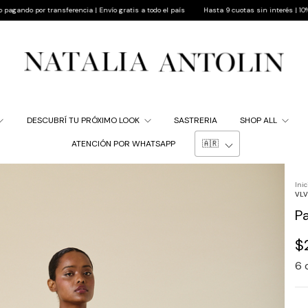
nsferencia | Envío gratis a todo el país
Hasta 9 cuotas sin interés | 10% de descuento p
DESCUBRÍ TU PRÓXIMO LOOK
SASTRERIA
SHOP ALL
ATENCIÓN POR WHATSAPP
Inic
VLV
P
$
6