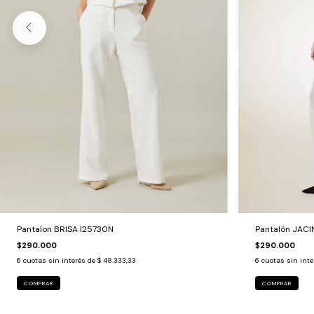
Pantalon BRISA I25730N
Pantalón JAC
$290.000
$290.000
6
cuotas sin interés de
$ 48.333,33
6
cuotas sin int
COMPRAR
COMPRAR