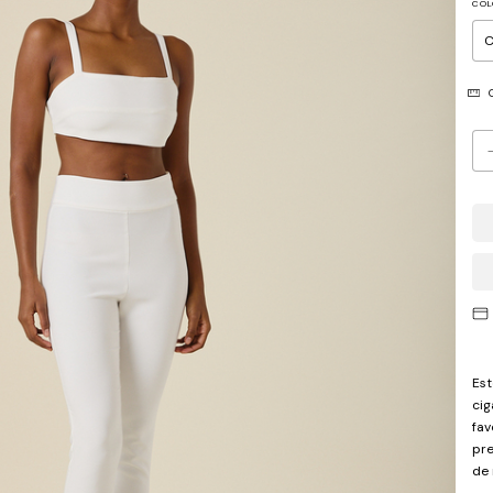
COL
G
Est
cig
fav
pre
de 