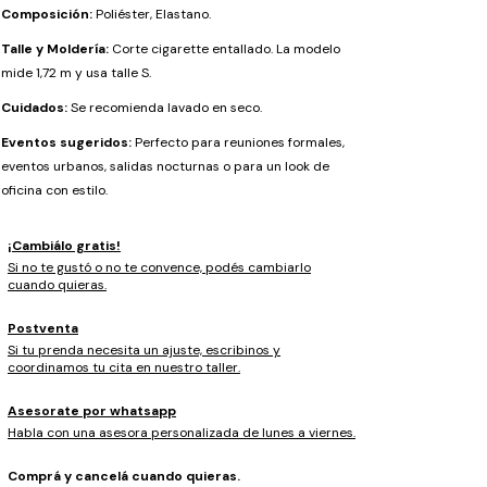
Composición:
Poliéster, Elastano.
Talle y Moldería:
Corte cigarette entallado. La modelo
mide 1,72 m y usa talle S.
Cuidados:
Se recomienda lavado en seco.
Eventos sugeridos:
Perfecto para reuniones formales,
eventos urbanos, salidas nocturnas o para un look de
oficina con estilo.
¡Cambiálo gratis!
Si no te gustó o no te convence, podés cambiarlo
cuando quieras.
Postventa
Si tu prenda necesita un ajuste, escribinos y
coordinamos tu cita en nuestro taller.
Asesorate por whatsapp
Habla con una asesora personalizada de lunes a viernes.
Comprá y cancelá cuando quieras.