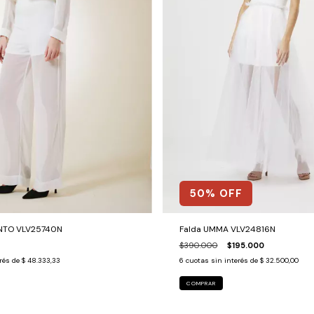
50
% OFF
INTO VLV25740N
Falda UMMA VLV24816N
$390.000
$195.000
erés de
$ 48.333,33
6
cuotas sin interés de
$ 32.500,00
COMPRAR