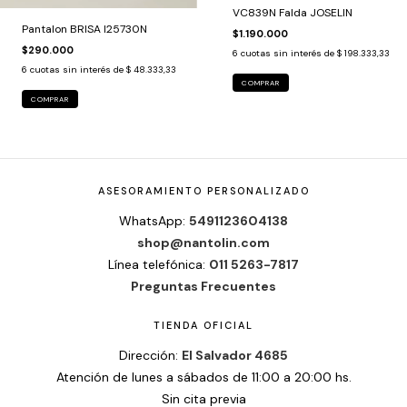
VC839N Falda JOSELIN
Pantalon BRISA I25730N
$1.190.000
$290.000
6
cuotas sin interés de
$ 198.333,33
6
cuotas sin interés de
$ 48.333,33
COMPRAR
COMPRAR
ASESORAMIENTO PERSONALIZADO
WhatsApp:
5491123604138
shop@nantolin.com
Línea telefónica:
011 5263-7817
Preguntas Frecuentes
TIENDA OFICIAL
Dirección:
El Salvador 4685
Atención de lunes a sábados de 11:00 a 20:00 hs.
Sin cita previa