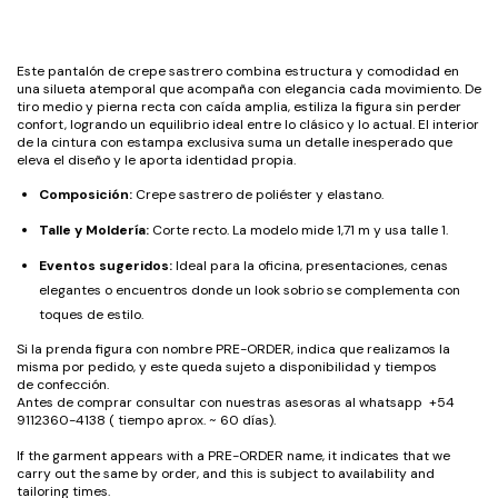
Este pantalón de crepe sastrero combina estructura y comodidad en
una silueta atemporal que acompaña con elegancia cada movimiento. De
tiro medio y pierna recta con caída amplia, estiliza la figura sin perder
confort, logrando un equilibrio ideal entre lo clásico y lo actual. El interior
de la cintura con estampa exclusiva suma un detalle inesperado que
eleva el diseño y le aporta identidad propia.
Composición:
Crepe sastrero de poliéster y elastano.
Talle y Moldería:
Corte recto. La modelo mide 1,71 m y usa talle 1.
Eventos sugeridos:
Ideal para la oficina, presentaciones, cenas
elegantes o encuentros donde un look sobrio se complementa con
toques de estilo.
Si la prenda figura con nombre PRE-ORDER, indica que realizamos la
misma por pedido, y este queda sujeto a disponibilidad y tiempos
de confección.
Antes de comprar consultar con nuestras asesoras al whatsapp +54
9112360-4138 ( tiempo aprox. ~ 60 días).
If the garment appears with a PRE-ORDER name, it indicates that we
carry out the same by order, and this is subject to availability and
tailoring times.