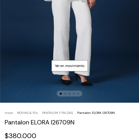
Inicio
.
NOVIAS & 15's
.
PANTALON Y FALDAS
.
Pantalon ELORA I26709N
Pantalon ELORA I26709N
$380.000