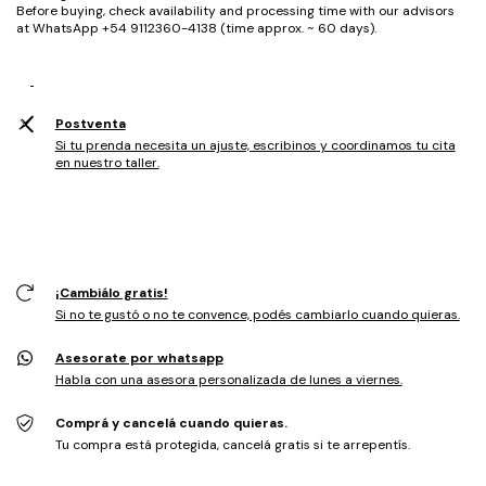
Before buying, check availability and processing time with our advisors
at WhatsApp +54 9112360-4138 (time approx. ~ 60 days).
Postventa
Si tu prenda necesita un ajuste, escribinos y coordinamos tu cita
en nuestro taller.
¡Cambiálo gratis!
Si no te gustó o no te convence, podés cambiarlo cuando quieras.
Asesorate por whatsapp
Habla con una asesora personalizada de lunes a viernes.
Comprá y cancelá cuando quieras.
Tu compra está protegida, cancelá gratis si te arrepentís.