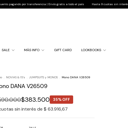
o por transferencia | Envío gratis a todo el país
Hasta 9 cuotas sin interés | 10% de de
SALE
MÁS INFO
GIFT CARD
LOOKBOOKS
io
.
NOVIAS & 15's
.
JUMPSUITS y MONOS
.
Mono DANA V26509
ono DANA V26509
$383.500
590.000
35% OFF
cuotas sin interés de
$ 63.916,67
OR
TALLE