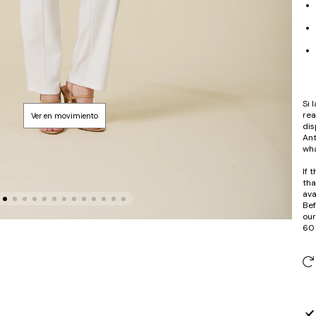
Si 
rea
dis
Ant
wha
If 
tha
ava
Bef
our
60 