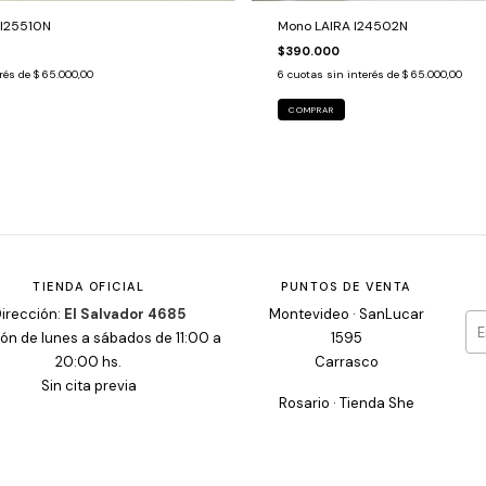
 I25510N
Mono LAIRA I24502N
$390.000
erés de
$ 65.000,00
6
cuotas sin interés de
$ 65.000,00
COMPRAR
TIENDA OFICIAL
PUNTOS DE VENTA
irección:
El Salvador 4685
Montevideo · SanLucar
ón de lunes a sábados de 11:00 a
1595
20:00 hs.
Carrasco
Sin cita previa
Rosario · Tienda She