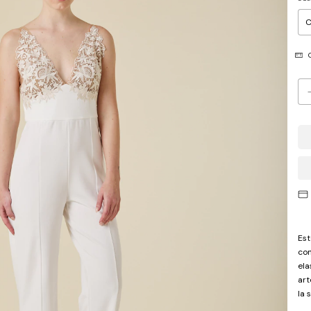
G
Est
con
ela
art
la 