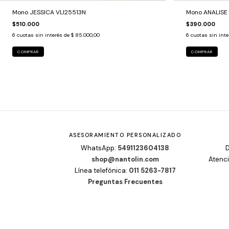
Mono JESSICA VLI25513N
Mono ANALISE
$510.000
$390.000
6
cuotas sin interés de
$ 85.000,00
6
cuotas sin int
COMPRAR
COMPRAR
ASESORAMIENTO PERSONALIZADO
WhatsApp:
5491123604138
D
shop@nantolin.com
Atenci
Línea telefónica:
011 5263-7817
Preguntas Frecuentes