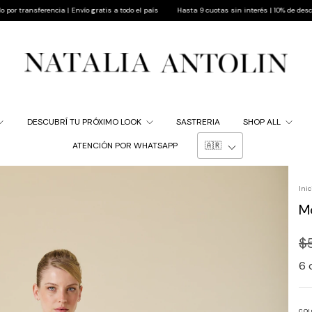
encia | Envío gratis a todo el país
Hasta 9 cuotas sin interés | 10% de descuento pagand
DESCUBRÍ TU PRÓXIMO LOOK
SASTRERIA
SHOP ALL
ATENCIÓN POR WHATSAPP
Inic
M
$
6
COL