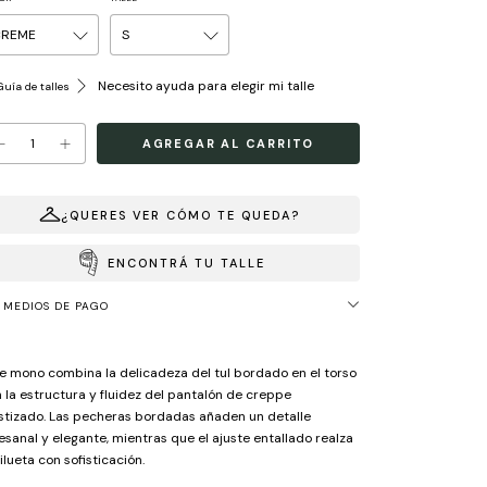
Necesito ayuda para elegir mi talle
uía de talles
¿QUERES VER CÓMO TE QUEDA?
ENCONTRÁ TU TALLE
MEDIOS DE PAGO
e mono combina la delicadeza del tul bordado en el torso
 la estructura y fluidez del pantalón de creppe
stizado. Las pecheras bordadas añaden un detalle
esanal y elegante, mientras que el ajuste entallado realza
silueta con sofisticación.