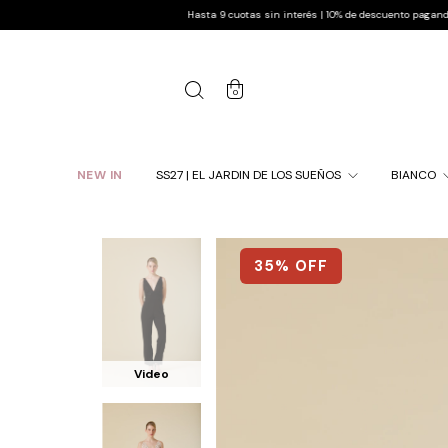
Hasta 9 cuotas sin interés | 10% de descuento pagando por transfer
0
NEW IN
SS27 | EL JARDIN DE LOS SUEÑOS
BIANCO
35
% OFF
Video