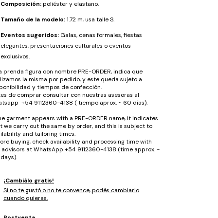
Composición:
poliéster y elastano.
Tamaño de la modelo:
1.72 m, usa talle S.
Eventos sugeridos:
Galas, cenas formales, fiestas
elegantes, presentaciones culturales o eventos
exclusivos.
la prenda figura con nombre PRE-ORDER, indica que
lizamos la misma por pedido, y este queda sujeto a
ponibilidad y tiempos de confección.
es de comprar consultar con nuestras asesoras al
tsapp +54 9112360-4138 ( tiempo aprox. ~ 60 días).
the garment appears with a PRE-ORDER name, it indicates
t we carry out the same by order, and this is subject to
ilability and tailoring times.
ore buying, check availability and processing time with
 advisors at WhatsApp +54 9112360-4138 (time approx. ~
days).
¡Cambiálo gratis!
Si no te gustó o no te convence, podés cambiarlo
cuando quieras.
Postventa