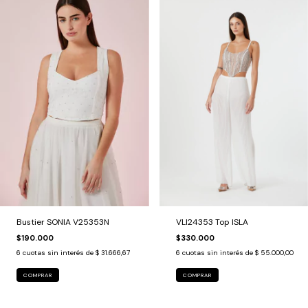
VLI24353 Top ISLA
Bustier SONIA V25353N
$330.000
$190.000
6
cuotas sin interés de
$ 55.000,00
6
cuotas sin interés de
$ 31.666,67
COMPRAR
COMPRAR