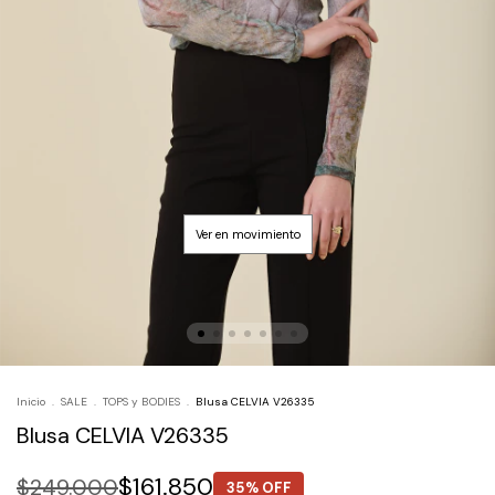
Inicio
.
SALE
.
TOPS y BODIES
.
Blusa CELVIA V26335
Blusa CELVIA V26335
$161.850
$249.000
35% OFF