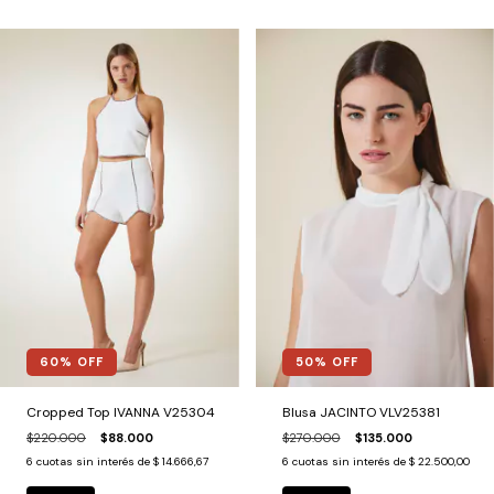
60
% OFF
50
% OFF
Cropped Top IVANNA V25304
Blusa JACINTO VLV25381
$220.000
$88.000
$270.000
$135.000
6
cuotas sin interés de
$ 14.666,67
6
cuotas sin interés de
$ 22.500,00