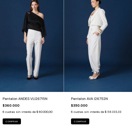
Pantalon AVA I26752N
Pantalon ANDES VLI26715N
$350.000
$360.000
6
cuotas sin interés de
$ 58.333,33
6
cuotas sin interés de
$ 60.000,00
COMPRAR
COMPRAR