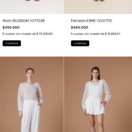
Short BLOSSOM V27703B
Pantalon ESME VLV27713
$450.000
$460.000
6
cuotas sin interés de
$ 75.000,00
6
cuotas sin interés de
$ 76.666,67
COMPRAR
COMPRAR