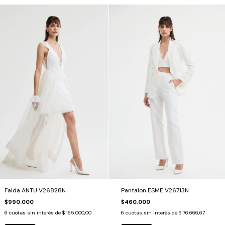
Falda ANTU V26828N
Pantalon ESME V26713N
$990.000
$460.000
6
cuotas sin interés de
$ 165.000,00
6
cuotas sin interés de
$ 76.666,67