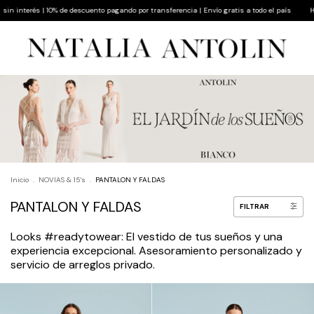
ento pagando por transferencia | Envío gratis a todo el país
Hasta 9 cuotas sin interés 
Inicio
.
NOVIAS & 15's
.
PANTALON Y FALDAS
PANTALON Y FALDAS
FILTRAR
Looks #readytowear: El vestido de tus sueños y una
experiencia excepcional. Asesoramiento personalizado y
servicio de arreglos privado.