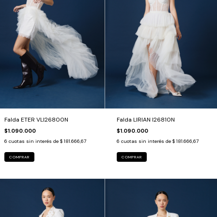
Falda ETER VLI26800N
Falda LIRIAN I26810N
$1.090.000
$1.090.000
6
cuotas sin interés de
$ 181.666,67
6
cuotas sin interés de
$ 181.666,67
COMPRAR
COMPRAR