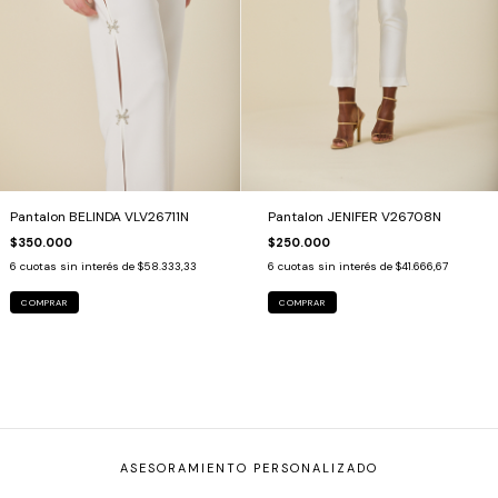
Pantalon BELINDA VLV26711N
Pantalon JENIFER V26708N
$350.000
$250.000
6
cuotas sin interés de
$58.333,33
6
cuotas sin interés de
$41.666,67
COMPRAR
COMPRAR
ASESORAMIENTO PERSONALIZADO