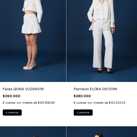
Falda QUINA VLI26801N
Pantalon ELORA I26709N
$390.000
$380.000
6
cuotas sin interés de
$ 65.000,00
6
cuotas sin interés de
$ 63.333,33
COMPRAR
COMPRAR