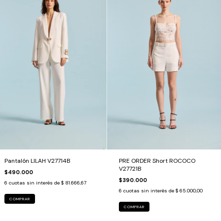
PRE ORDER Short ROCOCO
Pantalón LILAH V27714B
V27721B
$490.000
$390.000
6
cuotas sin interés de
$ 81.666,67
6
cuotas sin interés de
$ 65.000,00
COMPRAR
COMPRAR