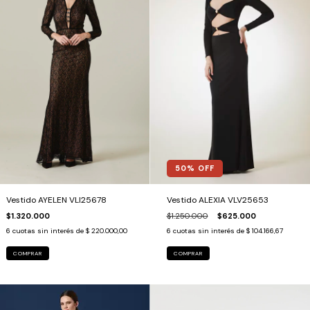
50
% OFF
Vestido AYELEN VLI25678
Vestido ALEXIA VLV25653
$1.320.000
$1.250.000
$625.000
6
cuotas sin interés de
$ 220.000,00
6
cuotas sin interés de
$ 104.166,67
COMPRAR
COMPRAR