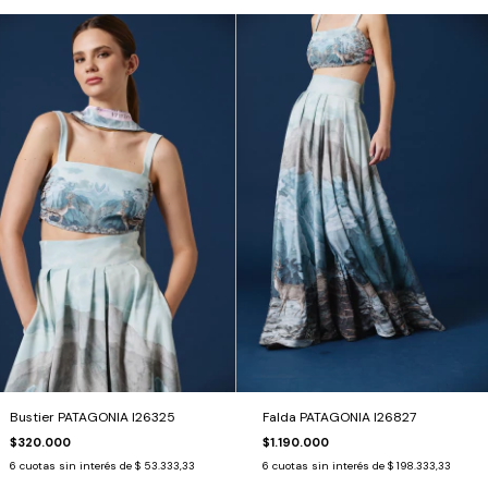
Bustier PATAGONIA I26325
Falda PATAGONIA I26827
$320.000
$1.190.000
6
cuotas sin interés de
$ 53.333,33
6
cuotas sin interés de
$ 198.333,33