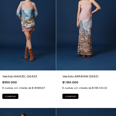
Vestido NAHUEL I26433
Vestido ARRAYAN I26621
$550.000
$1.190.000
6
cuotas sin interés de
$ 91.666,67
6
cuotas sin interés de
$ 198.333,33
COMPRAR
COMPRAR