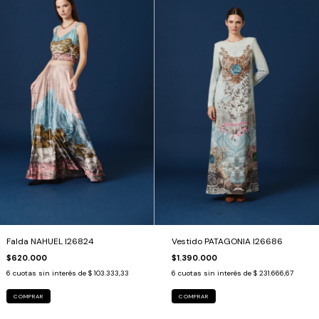
Falda NAHUEL I26824
Vestido PATAGONIA I26686
$620.000
$1.390.000
6
cuotas sin interés de
$ 103.333,33
6
cuotas sin interés de
$ 231.666,67
COMPRAR
COMPRAR