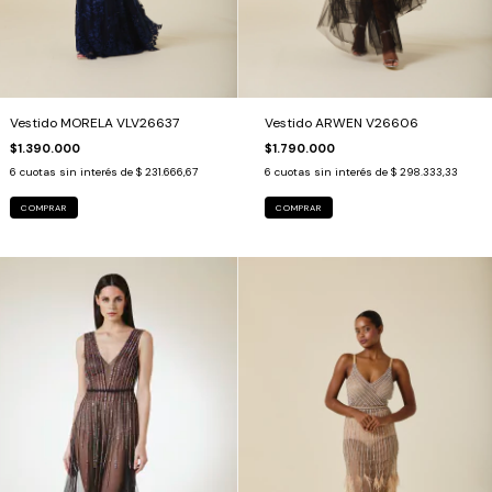
Vestido MORELA VLV26637
Vestido ARWEN V26606
$1.390.000
$1.790.000
6
cuotas sin interés de
$ 231.666,67
6
cuotas sin interés de
$ 298.333,33
COMPRAR
COMPRAR