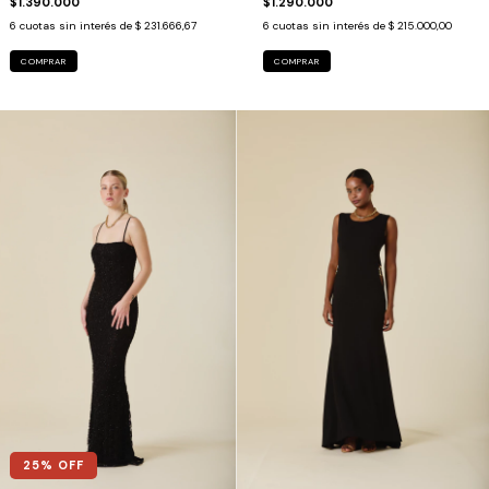
$1.390.000
$1.290.000
6
cuotas sin interés de
$ 231.666,67
6
cuotas sin interés de
$ 215.000,00
COMPRAR
COMPRAR
25
% OFF