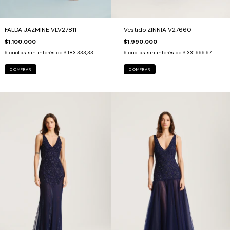
FALDA JAZMINE VLV27811
Vestido ZINNIA V27660
$1.100.000
$1.990.000
6
cuotas sin interés de
$ 183.333,33
6
cuotas sin interés de
$ 331.666,67
COMPRAR
COMPRAR