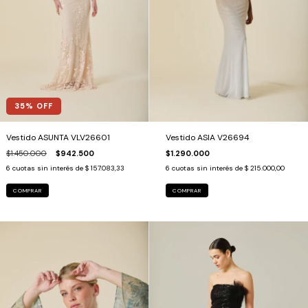
35
% OFF
Vestido ASUNTA VLV26601
Vestido ASIA V26694
$1.450.000
$942.500
$1.290.000
6
cuotas sin interés de
$ 157.083,33
6
cuotas sin interés de
$ 215.000,00
COMPRAR
COMPRAR