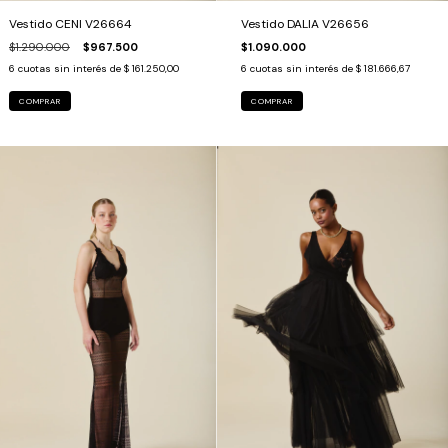
Vestido CENI V26664
Vestido DALIA V26656
$1.290.000
$967.500
$1.090.000
6
cuotas sin interés de
$ 161.250,00
6
cuotas sin interés de
$ 181.666,67
COMPRAR
COMPRAR