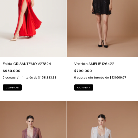
Falda CRISANTEMO V27824
Vestido AMELIE I26422
$950.000
$790.000
6
cuotas sin interés de
$ 158.333,33
6
cuotas sin interés de
$ 131.666,67
COMPRAR
COMPRAR