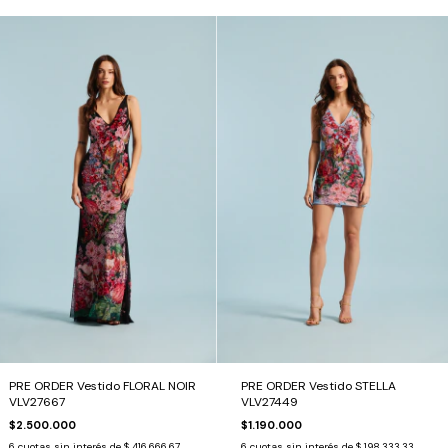
PRE ORDER Vestido FLORAL NOIR
PRE ORDER Vestido STELLA
VLV27667
VLV27449
$2.500.000
$1.190.000
6
cuotas sin interés de
$ 416.666,67
6
cuotas sin interés de
$ 198.333,33