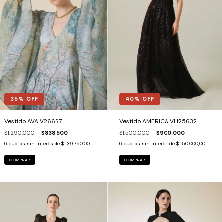
35
% OFF
40
% OFF
Vestido AVA V26667
Vestido AMERICA VLI25632
$1.290.000
$838.500
$1.500.000
$900.000
6
cuotas sin interés de
$ 139.750,00
6
cuotas sin interés de
$ 150.000,00
COMPRAR
COMPRAR