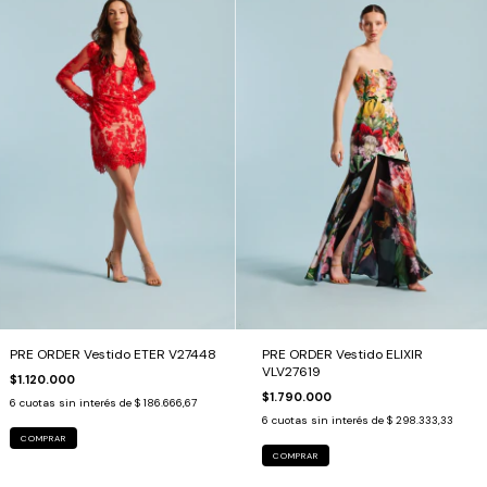
PRE ORDER Vestido ETER V27448
PRE ORDER Vestido ELIXIR
VLV27619
$1.120.000
$1.790.000
6
cuotas sin interés de
$ 186.666,67
6
cuotas sin interés de
$ 298.333,33
COMPRAR
COMPRAR