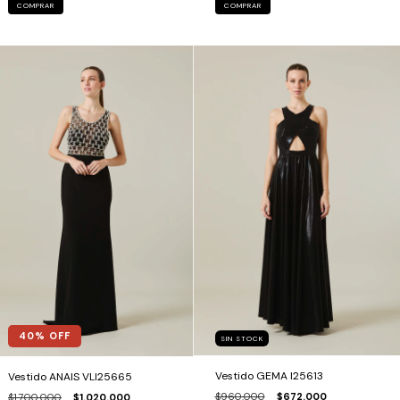
COMPRAR
COMPRAR
40
% OFF
SIN STOCK
Vestido GEMA I25613
Vestido ANAIS VLI25665
$960.000
$672.000
$1.700.000
$1.020.000