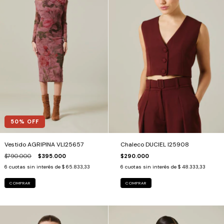
50
% OFF
Vestido AGRIPINA VLI25657
Chaleco DUCIEL I25908
$790.000
$395.000
$290.000
6
cuotas sin interés de
$ 65.833,33
6
cuotas sin interés de
$ 48.333,33
COMPRAR
COMPRAR