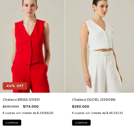
40
% OFF
Chaleco BRISA I25931
Chaleco DUCIEL I25908N
$290.000
$174.000
$290.000
6
cuotas sin interés de
$ 29.000,00
6
cuotas sin interés de
$ 48.333,33
COMPRAR
COMPRAR