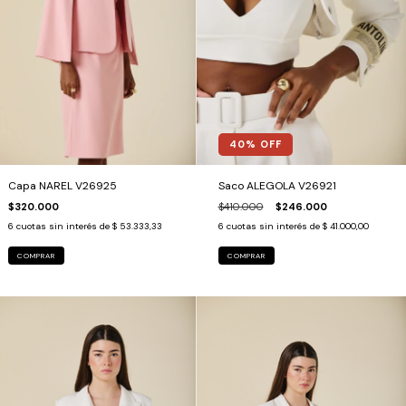
40
% OFF
Capa NAREL V26925
Saco ALEGOLA V26921
$320.000
$410.000
$246.000
6
cuotas sin interés de
$ 53.333,33
6
cuotas sin interés de
$ 41.000,00
COMPRAR
COMPRAR