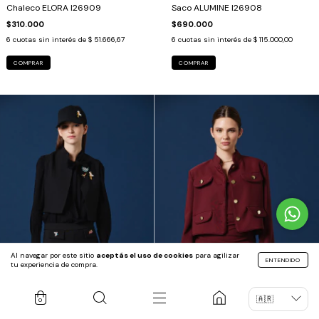
Chaleco ELORA I26909
Saco ALUMINE I26908
$310.000
$690.000
6
cuotas sin interés de
$ 51.666,67
6
cuotas sin interés de
$ 115.000,00
COMPRAR
COMPRAR
Al navegar por este sitio
aceptás el uso de cookies
para agilizar
ENTENDIDO
tu experiencia de compra.
0