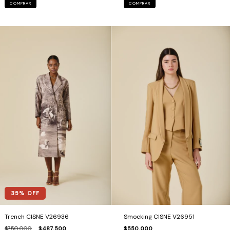
COMPRAR
COMPRAR
35
% OFF
Trench CISNE V26936
Smocking CISNE V26951
$750.000
$487.500
$550.000