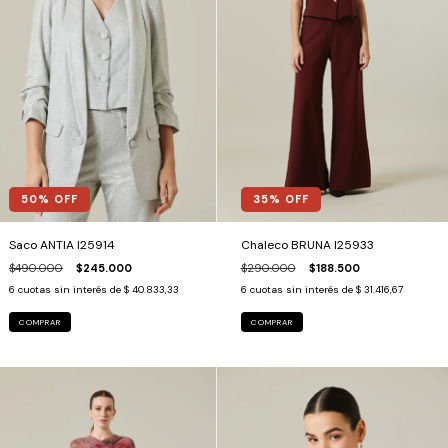
50
% OFF
35
% OFF
Saco ANTIA I25914
Chaleco BRUNA I25933
$490.000
$245.000
$290.000
$188.500
6
cuotas sin interés de
$ 40.833,33
6
cuotas sin interés de
$ 31.416,67
COMPRAR
COMPRAR