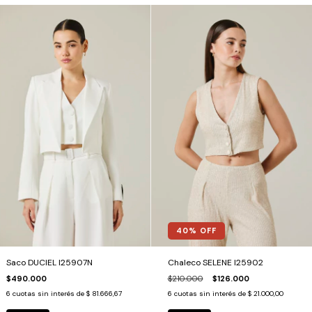
40
% OFF
Saco DUCIEL I25907N
Chaleco SELENE I25902
$490.000
$210.000
$126.000
6
cuotas sin interés de
$ 81.666,67
6
cuotas sin interés de
$ 21.000,00