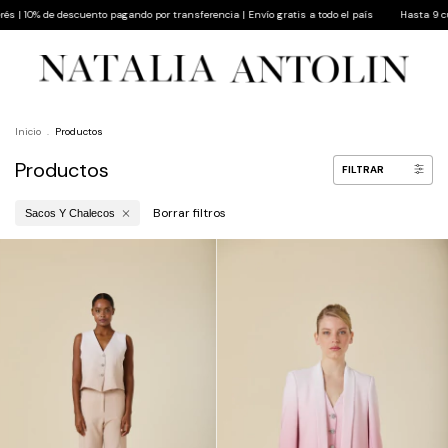
 por transferencia | Envío gratis a todo el país
Hasta 9 cuotas sin interés | 10% de des
Inicio
.
Productos
Productos
FILTRAR
Borrar filtros
Sacos Y Chalecos