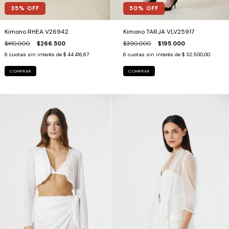
35
% OFF
50
% OFF
Kimono RHEA V26942
Kimono TARJA VLV25917
$410.000
$266.500
$390.000
$195.000
6
cuotas sin interés de
$ 44.416,67
6
cuotas sin interés de
$ 32.500,00
COMPRAR
COMPRAR