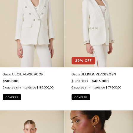
25
% OFF
Saco CECIL VLV26900N
Saco BELINDA VLV26909N
$510.000
$620.000
$465.000
6
cuotas sin interés de
$ 85.000,00
6
cuotas sin interés de
$ 77.500,00
COMPRAR
COMPRAR