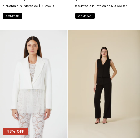
6
cuotas sin interés de
$ 81.250,00
6
cuotas sin interés de
$ 91.666,67
COMPRAR
COMPRAR
48
% OFF