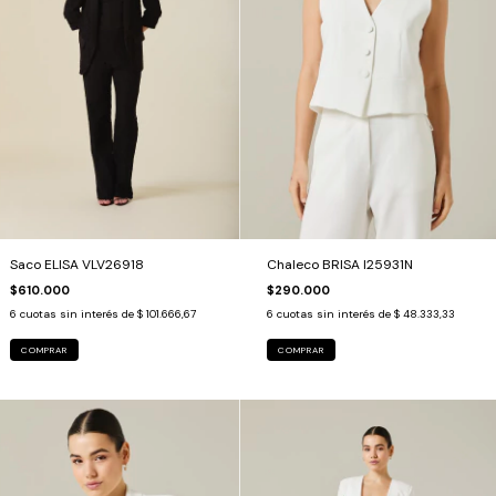
Saco ELISA VLV26918
Chaleco BRISA I25931N
$610.000
$290.000
6
cuotas sin interés de
$ 101.666,67
6
cuotas sin interés de
$ 48.333,33
COMPRAR
COMPRAR