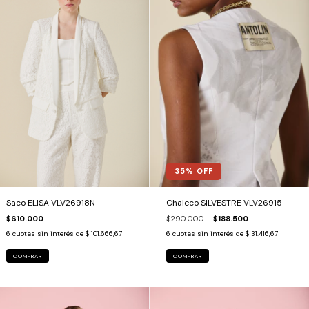
35
% OFF
Chaleco SILVESTRE VLV26915
Saco ELISA VLV26918N
$290.000
$188.500
$610.000
6
cuotas sin interés de
$ 31.416,67
6
cuotas sin interés de
$ 101.666,67
COMPRAR
COMPRAR