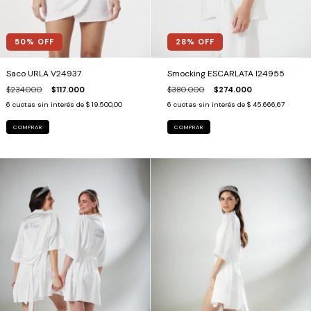
28
% OFF
50
% OFF
Smocking ESCARLATA I24955
Saco URLA V24937
$380.000
$274.000
$234.000
$117.000
6
cuotas sin interés de
$ 45.666,67
6
cuotas sin interés de
$ 19.500,00
COMPRAR
COMPRAR