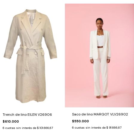
Saco de lino MARGOT VLV26902
Trench de lino EILEN V26906
$550.000
$610.000
6
cuotas sin interés de
$ 91.666,67
6
cuotas sin interés de
$ 101.666,67