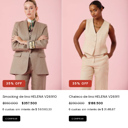
35
% OFF
35
% OFF
Smocking de lino HELENA V26910
Chaleco de lino HELENA V26911
$550.000
$357.500
$290.000
$188.500
6
cuotas sin interés de
$ 59.583,33
6
cuotas sin interés de
$ 31.416,67
COMPRAR
COMPRAR