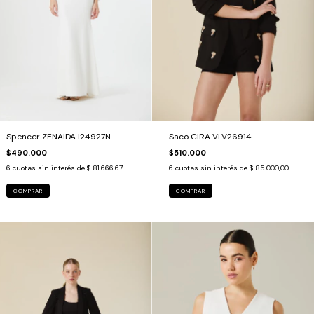
Spencer ZENAIDA I24927N
Saco CIRA VLV26914
$490.000
$510.000
6
cuotas sin interés de
$ 81.666,67
6
cuotas sin interés de
$ 85.000,00
COMPRAR
COMPRAR