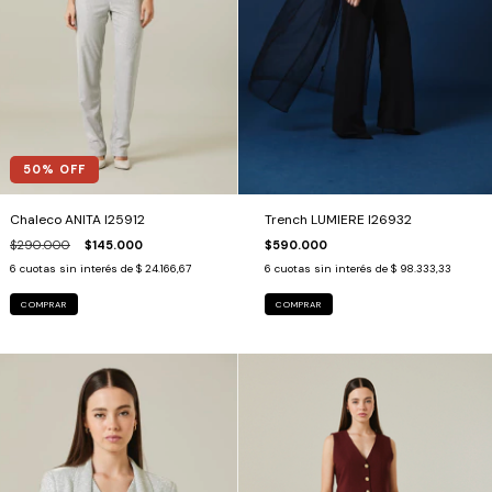
50
% OFF
Trench LUMIERE I26932
Chaleco ANITA I25912
$590.000
$290.000
$145.000
6
cuotas sin interés de
$ 98.333,33
6
cuotas sin interés de
$ 24.166,67
COMPRAR
COMPRAR