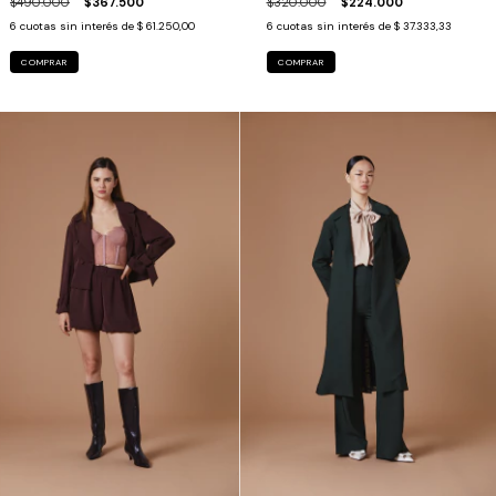
$490.000
$367.500
$320.000
$224.000
6
cuotas sin interés de
$ 61.250,00
6
cuotas sin interés de
$ 37.333,33
COMPRAR
COMPRAR