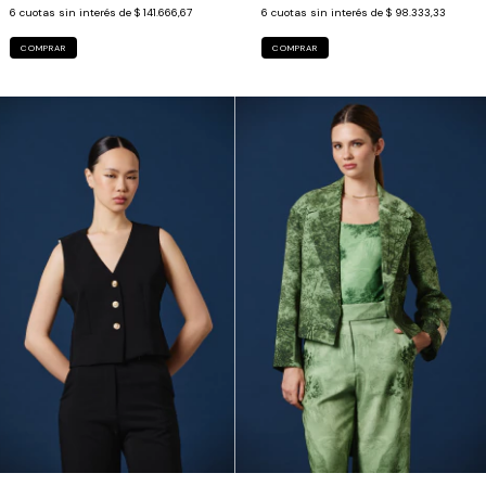
6
cuotas sin interés de
$ 141.666,67
6
cuotas sin interés de
$ 98.333,33
COMPRAR
COMPRAR