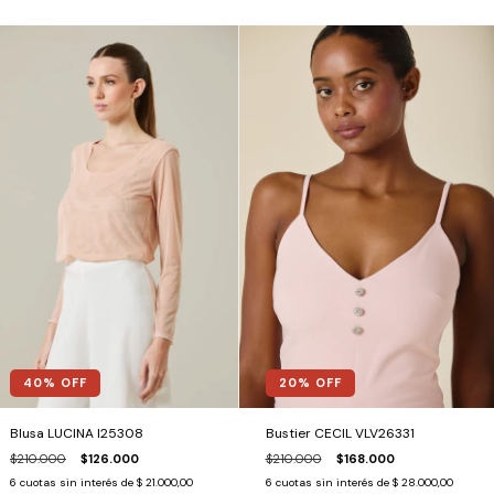
20
% OFF
40
% OFF
Bustier CECIL VLV26331
Blusa LUCINA I25308
$210.000
$168.000
$210.000
$126.000
6
cuotas sin interés de
$ 28.000,00
6
cuotas sin interés de
$ 21.000,00