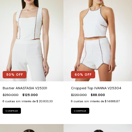
50
% OFF
60
% OFF
Bustier ANASTASIA V25331
Cropped Top IVANNA V25304
$250.000
$125.000
$220.000
$88.000
6
cuotas sin interés de
$ 20.833,33
6
cuotas sin interés de
$ 14.666,67
COMPRAR
COMPRAR