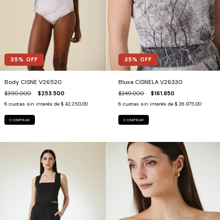
35
% OFF
35
% OFF
Body CISNE V26520
Blusa CISNELA V26330
$390.000
$253.500
$249.000
$161.850
6
cuotas sin interés de
$ 42.250,00
6
cuotas sin interés de
$ 26.975,00
COMPRAR
COMPRAR