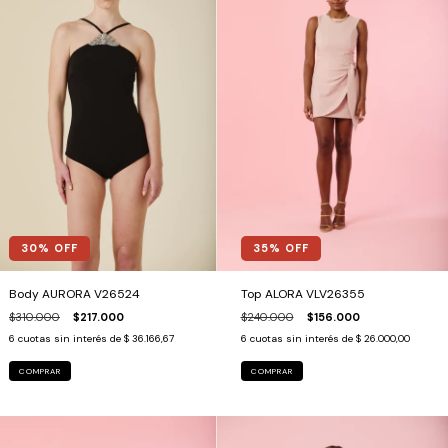
35
% OFF
30
% OFF
Top ALORA VLV26355
Body AURORA V26524
$240.000
$156.000
$310.000
$217.000
6
cuotas sin interés de
$ 26.000,00
6
cuotas sin interés de
$ 36.166,67
COMPRAR
COMPRAR