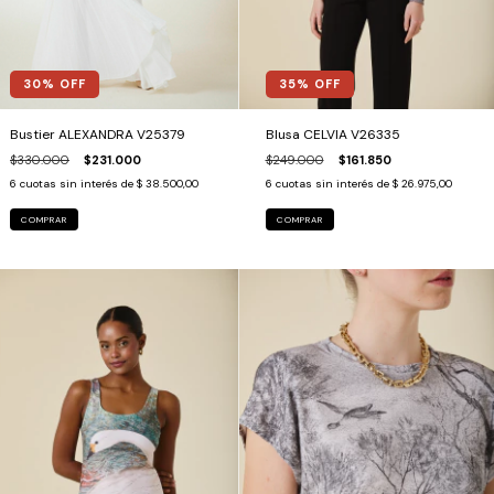
35
% OFF
30
% OFF
Blusa CELVIA V26335
Bustier ALEXANDRA V25379
$249.000
$161.850
$330.000
$231.000
6
cuotas sin interés de
$ 26.975,00
6
cuotas sin interés de
$ 38.500,00
COMPRAR
COMPRAR