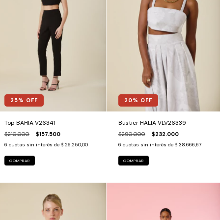
25
% OFF
20
% OFF
Top BAHIA V26341
Bustier HALIA VLV26339
$210.000
$157.500
$290.000
$232.000
6
cuotas sin interés de
$ 26.250,00
6
cuotas sin interés de
$ 38.666,67
COMPRAR
COMPRAR