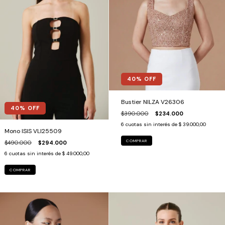
40
% OFF
Bustier NILZA V26306
40
% OFF
$390.000
$234.000
6
cuotas sin interés de
$ 39.000,00
Mono ISIS VLI25509
COMPRAR
$490.000
$294.000
6
cuotas sin interés de
$ 49.000,00
COMPRAR