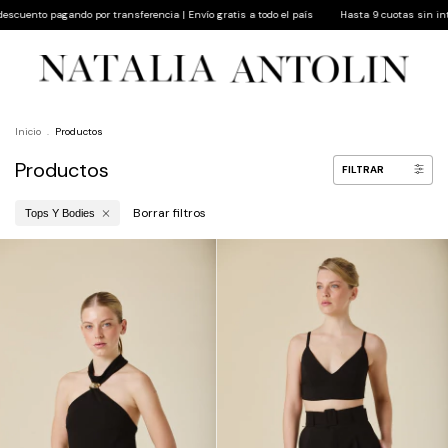
ncia | Envío gratis a todo el país
Hasta 9 cuotas sin interés | 10% de descuento pagando 
Inicio
.
Productos
Productos
FILTRAR
Borrar filtros
Tops Y Bodies