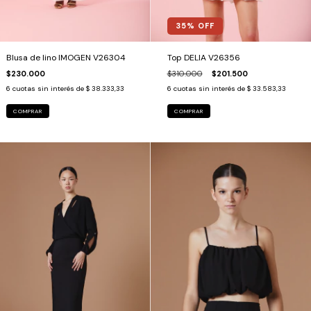
35
% OFF
Blusa de lino IMOGEN V26304
Top DELIA V26356
$230.000
$310.000
$201.500
6
cuotas sin interés de
$ 38.333,33
6
cuotas sin interés de
$ 33.583,33
COMPRAR
COMPRAR