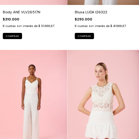
Body ANE VLV26517N
Blusa LUDA I26322
$310.000
$250.000
6
cuotas sin interés de
$ 51.666,67
6
cuotas sin interés de
$ 41.666,67
COMPRAR
COMPRAR