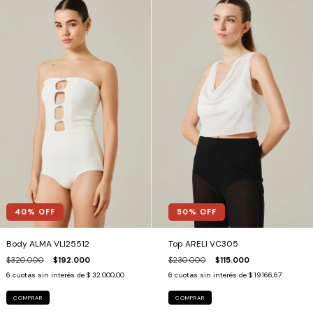
40
% OFF
50
% OFF
Body ALMA VLI25512
Top ARELI VC305
$320.000
$192.000
$230.000
$115.000
6
cuotas sin interés de
$ 32.000,00
6
cuotas sin interés de
$ 19.166,67
COMPRAR
COMPRAR