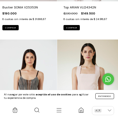
Top ARIAN VLI24342N
Bustier SONIA V25353N
$230.000
$149.500
$190.000
6
cuotas sin interés de
$ 24.916,67
6
cuotas sin interés de
$ 31.666,67
COMPRAR
COMPRAR
Al navegar por este sitio
aceptás el uso de cookies
para agilizar
ENTENDIDO
tu experiencia de compra.
0