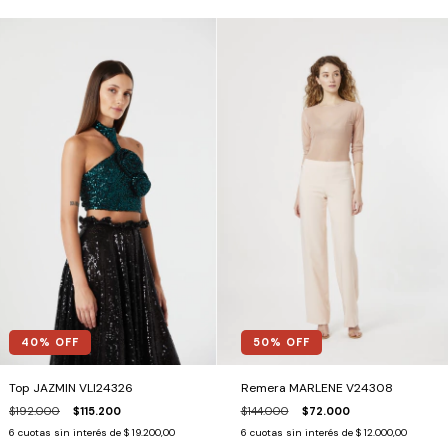
40
% OFF
50
% OFF
Top JAZMIN VLI24326
Remera MARLENE V24308
$192.000
$115.200
$144.000
$72.000
6
cuotas sin interés de
$ 19.200,00
6
cuotas sin interés de
$ 12.000,00