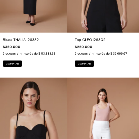
Blusa THALIA I26332
Top CLEO I26302
$320.000
$220.000
6
cuotas sin interés de
$ 53.333,33
6
cuotas sin interés de
$ 36.666,67
COMPRAR
COMPRAR