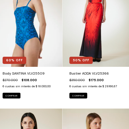
60
% OFF
50
% OFF
Body SANTINA VLV25509
Bustier ADDA VLV25366
$270.000
$108.000
$350.000
$175.000
6
cuotas sin interés de
$ 18.000,00
6
cuotas sin interés de
$ 29.166,67
COMPRAR
COMPRAR