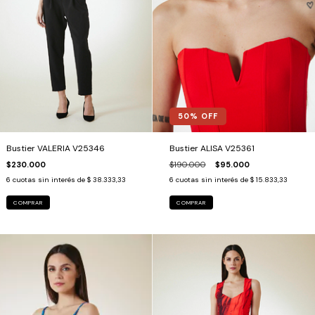
50
% OFF
Bustier VALERIA V25346
Bustier ALISA V25361
$230.000
$190.000
$95.000
6
cuotas sin interés de
$ 38.333,33
6
cuotas sin interés de
$ 15.833,33
COMPRAR
COMPRAR