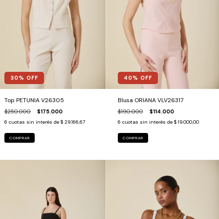
30
% OFF
40
% OFF
Top PETUNIA V26305
Blusa ORIANA VLV26317
$250.000
$175.000
$190.000
$114.000
6
cuotas sin interés de
$ 29.166,67
6
cuotas sin interés de
$ 19.000,00
COMPRAR
COMPRAR