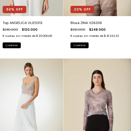
20
% OFF
50
% OFF
Blusa ZINA V26336
Top ANGELICA VLI25313
$310.000
$248.000
$240.000
$120.000
6
cuotas sin interés de
$ 41.333,33
6
cuotas sin interés de
$ 20.000,00
COMPRAR
COMPRAR