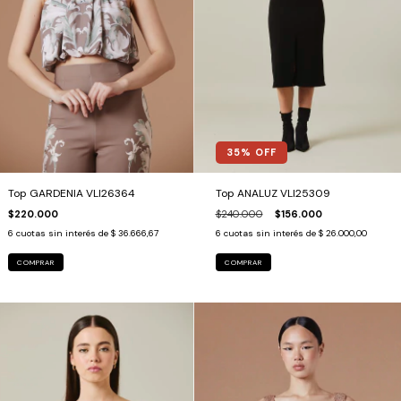
35
% OFF
Top ANALUZ VLI25309
Top GARDENIA VLI26364
$240.000
$156.000
$220.000
6
cuotas sin interés de
$ 26.000,00
6
cuotas sin interés de
$ 36.666,67
COMPRAR
COMPRAR