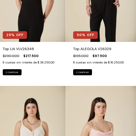
25
% OFF
50
% OFF
Top LIA VLV26348
Top ALEGOLA V26329
$290.000
$217.500
$195.000
$97.500
6
cuotas sin interés de
$ 36.250,00
6
cuotas sin interés de
$ 16.250,00
COMPRAR
COMPRAR