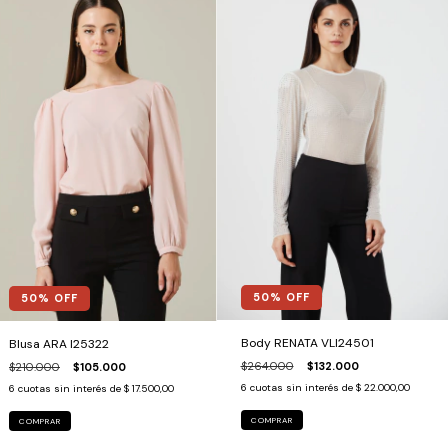
50
% OFF
50
% OFF
Body RENATA VLI24501
Blusa ARA I25322
$264.000
$132.000
$210.000
$105.000
6
cuotas sin interés de
$ 22.000,00
6
cuotas sin interés de
$ 17.500,00
COMPRAR
COMPRAR