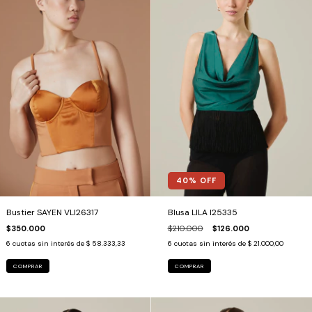
40
% OFF
Blusa LILA I25335
Bustier SAYEN VLI26317
$210.000
$126.000
$350.000
6
cuotas sin interés de
$ 21.000,00
6
cuotas sin interés de
$ 58.333,33
COMPRAR
COMPRAR