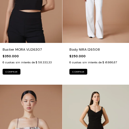
Bustier MORA VLI26307
Body NIRA I26508
$350.000
$250.000
6
cuotas sin interés de
$ 58.333,33
6
cuotas sin interés de
$ 41.666,67
COMPRAR
COMPRAR