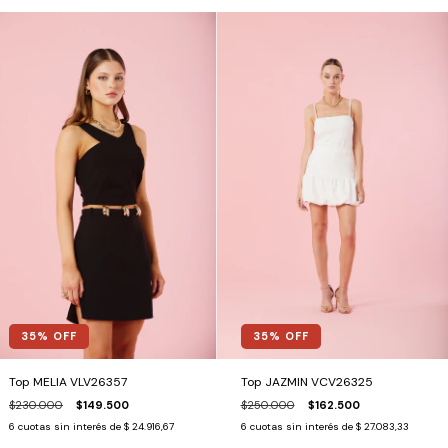
35
% OFF
35
% OFF
Top MELIA VLV26357
Top JAZMIN VCV26325
$230.000
$149.500
$250.000
$162.500
6
cuotas sin interés de
$ 24.916,67
6
cuotas sin interés de
$ 27.083,33