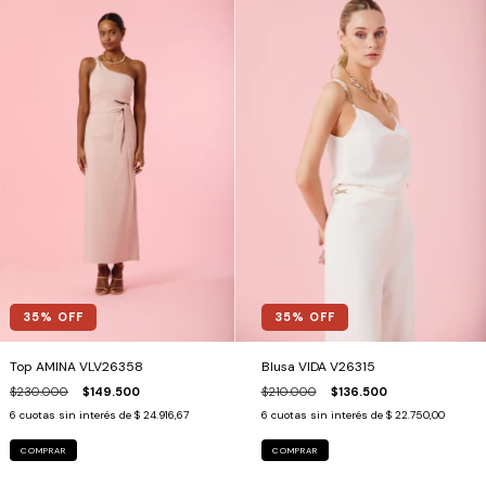
35
% OFF
35
% OFF
Top AMINA VLV26358
Blusa VIDA V26315
$230.000
$149.500
$210.000
$136.500
6
cuotas sin interés de
$ 24.916,67
6
cuotas sin interés de
$ 22.750,00
COMPRAR
COMPRAR